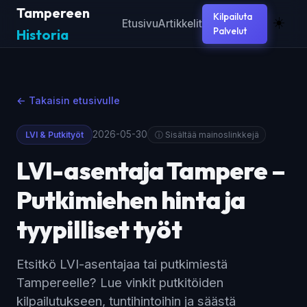
Tampereen
Kilpailuta
☀️
Etusivu
Artikkelit
Palvelut
Historia
← Takaisin etusivulle
2026-05-30
LVI & Putkityöt
ⓘ Sisältää mainoslinkkejä
LVI-asentaja Tampere –
Putkimiehen hinta ja
tyypilliset työt
Etsitkö LVI-asentajaa tai putkimiestä
Tampereelle? Lue vinkit putkitöiden
kilpailutukseen, tuntihintoihin ja säästä