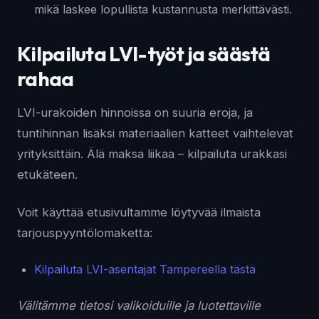
mikä laskee lopullista kustannusta merkittävästi.
Kilpailuta LVI-työt ja säästä
rahaa
LVI-urakoiden hinnoissa on suuria eroja, ja
tuntihinnan lisäksi materiaalien katteet vaihtelevat
yrityksittäin. Älä maksa liikaa – kilpailuta urakkasi
etukäteen.
Voit käyttää etusivultamme löytyvää ilmaista
tarjouspyyntölomaketta:
Kilpailuta LVI-asentajat Tampereella tästä
Välitämme tietosi valikoiduille ja luotettaville