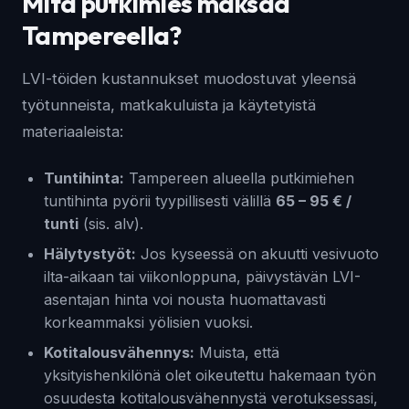
Mitä putkimies maksaa
Tampereella?
LVI-töiden kustannukset muodostuvat yleensä
työtunneista, matkakuluista ja käytetyistä
materiaaleista:
Tuntihinta:
Tampereen alueella putkimiehen
tuntihinta pyörii tyypillisesti välillä
65 – 95 € /
tunti
(sis. alv).
Hälytystyöt:
Jos kyseessä on akuutti vesivuoto
ilta-aikaan tai viikonloppuna, päivystävän LVI-
asentajan hinta voi nousta huomattavasti
korkeammaksi yölisien vuoksi.
Kotitalousvähennys:
Muista, että
yksityishenkilönä olet oikeutettu hakemaan työn
osuudesta kotitalousvähennystä verotuksessasi,