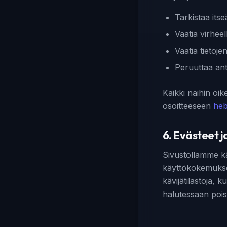
Tarkistaa itse
Vaatia virheel
Vaatia tietoj
Peruuttaa ant
Kaikki näihin oike
osoitteeseen
he
6. Evästeet 
Sivustollamme k
käyttökokemukse
kävijätilastoja, k
halutessaan poist