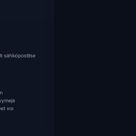
sti sähköpostitse
un
nyymejä
eet voi