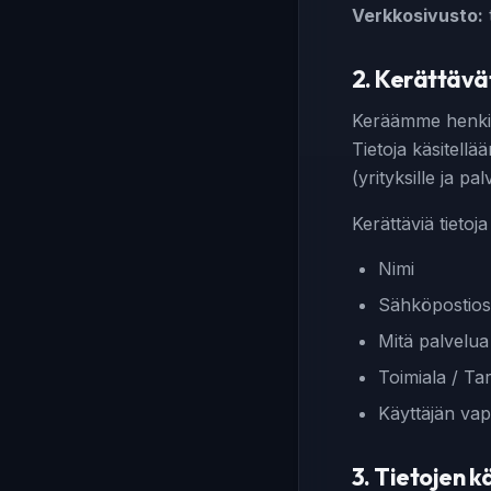
Verkkosivusto:
2. Kerättävät
Keräämme henkilö
Tietoja käsitellä
(yrityksille ja p
Kerättäviä tietoja
Nimi
Sähköpostios
Mitä palvelua 
Toimiala / T
Käyttäjän va
3. Tietojen 