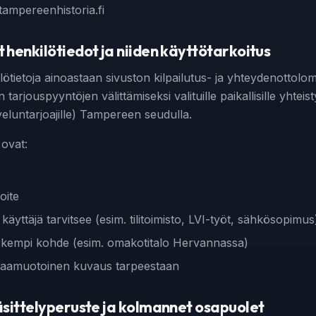
tampereenhistoria.fi
 henkilötiedot ja niiden käyttötarkoitus
tietoja ainoastaan sivuston kilpailutus- ja yhteydenottolo
än tarjouspyyntöjen välittämiseksi valituille paikallisille yhte
alveluntarjoajille) Tampereen seudulla.
 ovat:
oite
käyttäjä tarvitsee (esim. tilitoimisto, LVI-työt, sähkösopimus
arkempi kohde (esim. omakotitalo Hervannassa)
paamuotoinen kuvaus tarpeestaan
käsittelyperuste ja kolmannet osapuolet