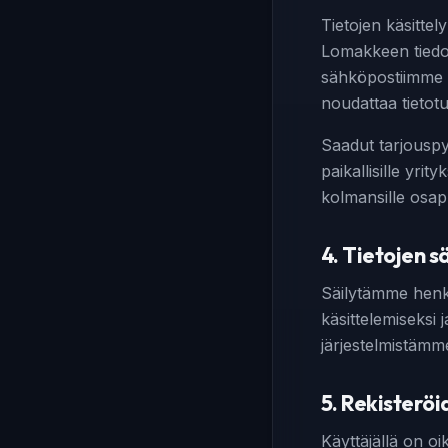
Tietojen käsitt
Lomakkeen tiedot
sähköpostiimme
noudattaa tietotur
Saadut tarjouspyy
paikallisille yrit
kolmansille osapu
4. Tietojen s
Säilytämme henki
käsittelemiseksi 
järjestelmistämme
5. Rekisterö
Käyttäjällä on oi