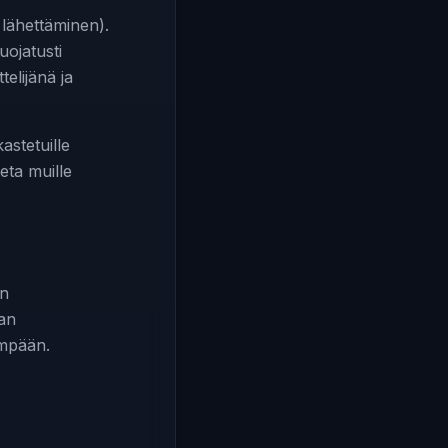
lähettäminen).
ojatusti
telijänä ja
astetuille
teta muille
ön
aan
dempään.