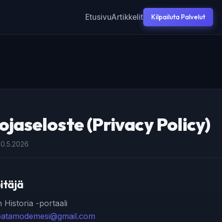
Etusivu
Artikkelit
Kilpailuta Palvelut
ojaseloste (Privacy Policy)
 30.5.2026
pitäjä
istoria -portaali
batamodemesi@gmail.com