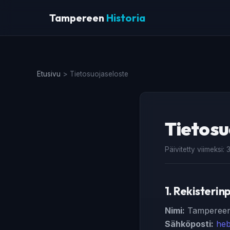
Tampereen
Historia
Etusivu
>
Tietosuojaseloste
Tietosu
Päivitetty viimeksi:
1. Rekisterin
Nimi:
Tampereen H
Sähköposti:
he