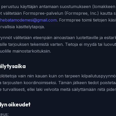
ely perustuu käyttäjän antamaan suostumukseen (lomakkeen 
 välitetään Formspree-palvelun (Formspree, Inc.) kautta su
hebatamodemesi@gmail.com
. Formspree toimii tietojen käsit
vallisia käsittelytapoja.
nnöt välitetään eteenpäin ainoastaan luotettaville ja esitark
yksille tarjouksen tekemistä varten. Tietoja ei myydä tai luovu
olille mainostarkoituksiin.
äilytysaika
lötietoja vain niin kauan kuin on tarpeen kilpailutuspyynn
ja tarjousten koordinoimiseksi. Tämän jälkeen tiedot poistet
 turvallisesti, ellei laki velvoita meitä säilyttämään niitä pi
idyn oikeudet
keus: