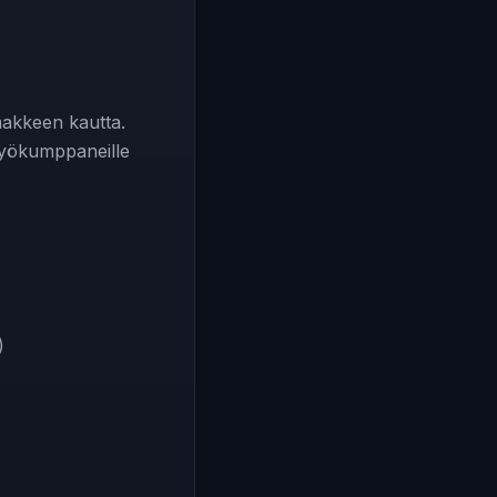
makkeen kautta.
istyökumppaneille
)