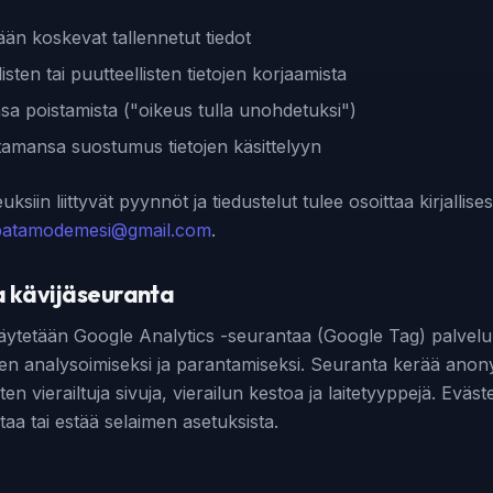
ään koskevat tallennetut tiedot
listen tai puutteellisten tietojen korjaamista
ensa poistamista ("oikeus tulla unohdetuksi")
amansa suostumus tietojen käsittelyyn
uksiin liittyvät pyynnöt ja tiedustelut tulee osoittaa kirjallise
batamodemesi@gmail.com
.
ja kävijäseuranta
äytetään Google Analytics -seurantaa (Google Tag) palvel
n analysoimiseksi ja parantamiseksi. Seuranta kerää ano
uten vierailtuja sivuja, vierailun kestoa ja laitetyyppejä. Eväst
aa tai estää selaimen asetuksista.