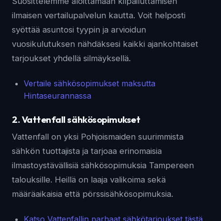
Suosittelemme aloittamaan kilpailuttamisen
ilmaisen vertailupalvelun kautta. Voit helposti
syöttää asuntosi tyypin ja arvioidun
vuosikulutuksen nähdäksesi kaikki ajankohtaiset
tarjoukset yhdellä silmäyksellä.
Vertaile sähkösopimukset maksutta
Hintaseurannassa
2. Vattenfall sähkösopimukset
Vattenfall on yksi Pohjoismaiden suurimmista
sähkön tuottajista ja tarjoaa erinomaisia
ilmastoystävällisiä sähkösopimuksia Tampereen
talouksille. Heillä on laaja valikoima sekä
määräaikaisia että pörssisähkösopimuksia.
Katso Vattenfallin parhaat sähkötarjoukset tästä