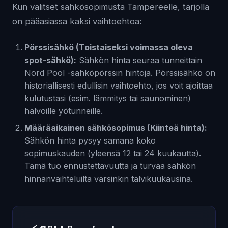
Kun valitset sähkösopimusta Tampereelle, tarjolla
on pääasiassa kaksi vaihtoehtoa:
Pörssisähkö (Toistaiseksi voimassa oleva
spot-sähkö):
Sähkön hinta seuraa tunneittain
Nord Pool -sähköpörssin hintoja. Pörssisähkö on
historiallisesti edullisin vaihtoehto, jos voit ajoittaa
kulutustasi (esim. lämmitys tai saunominen)
halvoille yötunneille.
Määräaikainen sähkösopimus (Kiinteä hinta):
Sähkön hinta pysyy samana koko
sopimuskauden (yleensä 12 tai 24 kuukautta).
Tämä tuo ennustettavuutta ja turvaa sähkön
hinnanvaihteluilta varsinkin talvikuukausina.