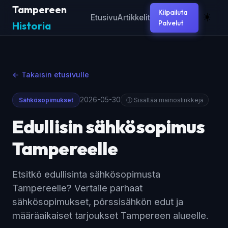
Tampereen
Kilpailuta
☀️
Etusivu
Artikkelit
Palvelut
Historia
← Takaisin etusivulle
2026-05-30
Sähkösopimukset
ⓘ Sisältää mainoslinkkejä
Edullisin sähkösopimus
Tampereelle
Etsitkö edullisinta sähkösopimusta
Tampereelle? Vertaile parhaat
sähkösopimukset, pörssisähkön edut ja
määräaikaiset tarjoukset Tampereen alueelle.