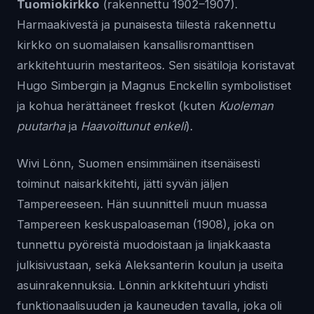
Tuomiokirkko
(rakennettu 1902–1907).
Harmaakivestä ja punaisesta tiilestä rakennettu
kirkko on suomalaisen kansallisromanttisen
arkkitehtuurin mestariteos. Sen sisätiloja koristavat
Hugo Simbergin ja Magnus Enckellin symbolistiset
ja kohua herättäneet freskot (kuten
Kuoleman
puutarha
ja
Haavoittunut enkeli
).
Wivi Lönn, Suomen ensimmäinen itsenäisesti
toiminut naisarkkitehti, jätti syvän jäljen
Tampereeseen. Hän suunnitteli muun muassa
Tampereen keskuspaloaseman (1908), joka on
tunnettu pyöreistä muodoistaan ja linjakkaasta
julkisivustaan, sekä Aleksanterin koulun ja useita
asuinrakennuksia. Lönnin arkkitehtuuri yhdisti
funktionaalisuuden ja kauneuden tavalla, joka oli