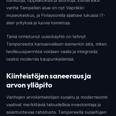
toimistoja, oppilaitoksia ja asuntoja. Esimerkiksi
vanha Tampellan alue on nyt Vapriikki-
museokeskus, ja Finlaysonilla sijaitsee lukuisia IT-
alan yrityksiä ja luovia toimistoja.
Tämä onnistunut uusiokäyttö on tehnyt
Tampereesta kansainvälisen esimerkin siitä, miten
teollisuusperintöä voidaan vaalia ja integroida
osaksi modernia kaupunkielämää.
Kiinteistöjen saneeraus ja
arvon ylläpito
Vanhojen arvokiinteistöjen suojelu ja modernisointi
vaativat merkittäviä taloudellisia investointeja ja
asiantuntevaa rahoitusta. Tampereella suojeltujen