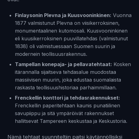
Finlaysonin Plevna ja Kuusvooninkinen:
Vuonna
1877 valmistunut Plevna on viisikerroksinen,
monumentaalinen kutomosali. Kuusvooninkinen
eli kuusikerroksinen puuvillatehdas (valmistunut
1838) oli valmistuessaan Suomen suurin ja
modernein teollisuusrakennus.
Tampellan konepaja- ja pellavatehtaat:
Kosken
itärannalla sijaitseva tehdasalue muodostaa
massiivisen muurin, joka edustaa suomalaista
raskasta teollisuushistoriaa parhaimmillaan.
Frenckellin konttori ja tehdasrakennukset:
Frenckellin paperitehtaan kaunis punatiilinen
savupiippu ja sitä ympäröivät rakennukset
hallitsevat Tampereen keskustaa ja Keskustoria.
Nämä tehtaat suunniteltiin paitsi käytännöllisiksi