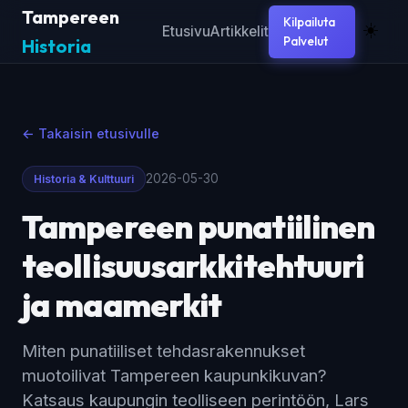
Tampereen
Kilpailuta
☀️
Etusivu
Artikkelit
Palvelut
Historia
← Takaisin etusivulle
2026-05-30
Historia & Kulttuuri
Tampereen punatiilinen
teollisuusarkkitehtuuri
ja maamerkit
Miten punatiiliset tehdasrakennukset
muotoilivat Tampereen kaupunkikuvan?
Katsaus kaupungin teolliseen perintöön, Lars