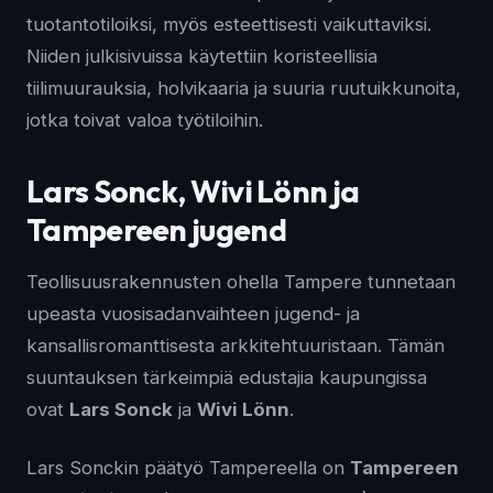
tuotantotiloiksi, myös esteettisesti vaikuttaviksi.
Niiden julkisivuissa käytettiin koristeellisia
tiilimuurauksia, holvikaaria ja suuria ruutuikkunoita,
jotka toivat valoa työtiloihin.
Lars Sonck, Wivi Lönn ja
Tampereen jugend
Teollisuusrakennusten ohella Tampere tunnetaan
upeasta vuosisadanvaihteen jugend- ja
kansallisromanttisesta arkkitehtuuristaan. Tämän
suuntauksen tärkeimpiä edustajia kaupungissa
ovat
Lars Sonck
ja
Wivi Lönn
.
Lars Sonckin päätyö Tampereella on
Tampereen