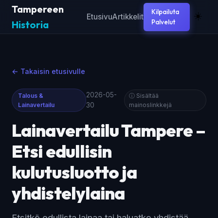
Tampereen
Kilpailuta
☀️
Etusivu
Artikkelit
Palvelut
Historia
← Takaisin etusivulle
2026-05-
Talous &
ⓘ Sisältää
Lainavertailu
30
mainoslinkkejä
Lainavertailu Tampere –
Etsi edullisin
kulutusluotto ja
yhdistelylaina
Etsitkö edullista lainaa tai haluatko yhdistää