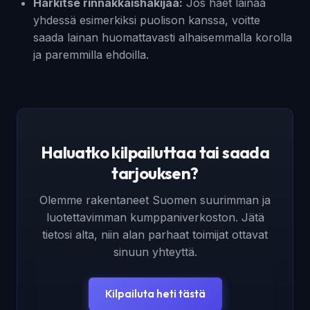
Harkitse rinnakkaishakijaa:
Jos haet lainaa
yhdessä esimerkiksi puolison kanssa, voitte
saada lainan huomattavasti alhaisemmalla korolla
ja paremmilla ehdoilla.
Haluatko kilpailuttaa tai saada
tarjouksen?
Olemme rakentaneet Suomen suurimman ja
luotettavimman kumppaniverkoston. Jätä
tietosi alta, niin alan parhaat toimijat ottavat
sinuun yhteyttä.
Kilpailuta heti tästä