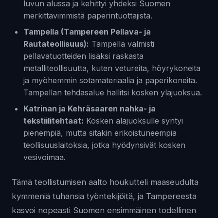
luvun alussa ja kehittyi yhdeksi Suomen
merkittävimmistä paperintuottajista.
Tampella (Tampereen Pellava- ja
Rautateollisuus):
Tampella valmisti
pellavatuotteiden lisäksi raskasta
metalliteollisuutta, kuten vetureita, höyrykoneita
ja myöhemmin sotamateriaalia ja paperikoneita.
Tampellan tehdasalue hallitsi kosken yläjuoksua.
Katrinan ja Kehräsaaren nahka- ja
tekstiilitehtaat:
Kosken alajuoksulle syntyi
pienempiä, mutta sitäkin erikoistuneempia
teollisuuslaitoksia, jotka hyödynsivät kosken
vesivoimaa.
Tämä teollistumisen aalto houkutteli maaseudulta
kymmeniä tuhansia työntekijöitä, ja Tampereesta
kasvoi nopeasti Suomen ensimmäinen todellinen