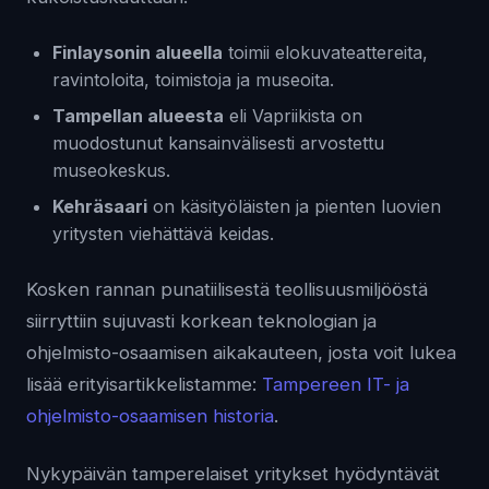
Finlaysonin alueella
toimii elokuvateattereita,
ravintoloita, toimistoja ja museoita.
Tampellan alueesta
eli Vapriikista on
muodostunut kansainvälisesti arvostettu
museokeskus.
Kehräsaari
on käsityöläisten ja pienten luovien
yritysten viehättävä keidas.
Kosken rannan punatiilisestä teollisuusmiljööstä
siirryttiin sujuvasti korkean teknologian ja
ohjelmisto-osaamisen aikakauteen, josta voit lukea
lisää erityisartikkelistamme:
Tampereen IT- ja
ohjelmisto-osaamisen historia
.
Nykypäivän tamperelaiset yritykset hyödyntävät