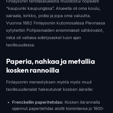
Finlaysonin tehdasalueesta muodostui nopeasti
“kaupunki kaupungissa”. Alueella oli oma koulu,
sairaala, kirkko, poliisi ja jopa oma valuutta.
Vuonna 1882 Finlaysonin kutomosalissa Plevnassa
sytytettiin Pohjoismaiden ensimmäiset sähkövalot,
mikä oli valtaisa edistysaskel tuon ajan
teollisuudessa.
Paperia, nahkaa ja metallia
kosken rannoilla
Finlaysonin menestyksen myötä myös muut
teollisuudenalat hakeutuivat kosken äärelle:
Frenckellin paperitehdas:
Kosken itärannalla
sijainnut paperitehdas aloitti toimintansa jo 1800-