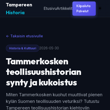
Tampereen
Kilpailuta
☀️
Etusivu
Artikkelit
Palvelut
Historia
← Takaisin etusivulle
2026-05-30
Historia & Kulttuuri
Tammerkosken
teollisuushistorian
synty ja kukoistus
Miten Tammerkosken kuohut muuttivat pienen
kylän Suomen teollisuuden veturiksi? Tutustu
Tampereen teollisuushistorian kiehtoviin