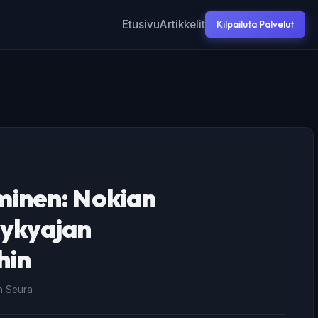
Etusivu
Artikkelit
Kilpailuta Palvelut
inen: Nokian
ykyajan
hin
an Seura