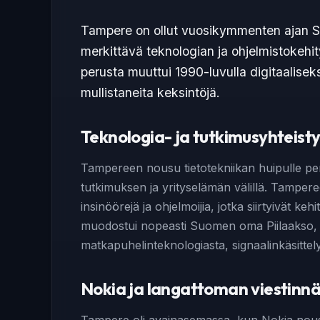
Tampere on ollut vuosikymmenten ajan 
merkittävä teknologian ja ohjelmistokeh
perusta muuttui 1990-luvulla digitaalise
mullistaneita keksintöjä.
Teknologia- ja tutkimusyhteist
Tampereen nousu tietotekniikan huipulle pe
tutkimuksen ja yrityselämän välillä. Tamperee
insinöörejä ja ohjelmoijia, jotka siirtyivät k
muodostui nopeasti Suomen oma Piilaakso, j
matkapuhelinteknologiasta, signaalinkäsittelys
Nokia ja langattoman viestinn