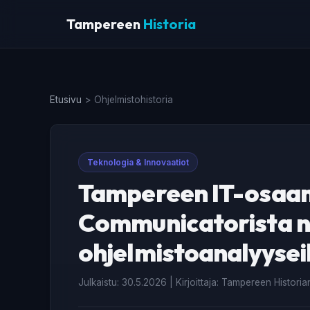
Tampereen
Historia
Etusivu
>
Ohjelmistohistoria
Teknologia & Innovaatiot
Tampereen IT-osaam
Communicatorista n
ohjelmistoanalyysei
Julkaistu: 30.5.2026 | Kirjoittaja: Tampereen Histori