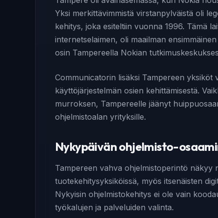
Tampere oli avainasemassa, kun Nokia nousi
Yksi merkittävimmistä virstanpylväistä oli
kehitys, joka esiteltiin vuonna 1996. Tämä la
internetselaimen, oli maailman ensimmäinen t
osin Tampereella Nokian tutkimuskeskukses
Communicatorin lisäksi Tampereen yksiköt
käyttöjärjestelmän osien kehittämisestä. Va
murroksen, Tampereelle jäänyt huippuosaamin
ohjelmistoalan yrityksille.
Nykypäivän ohjelmisto-osaamin
Tampereen vahva ohjelmistoperintö näkyy ny
tuotekehitysyksiköissä, myös itsenäisten digita
Nykyisin ohjelmistokehitys ei ole vain kooda
työkalujen ja palveluiden valinta.