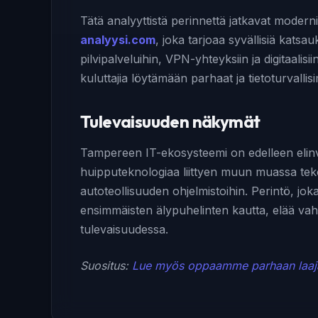
Tätä analyyttistä perinnettä jatkavat modern
analyysi.com
, joka tarjoaa syvällisiä katsau
pilvipalveluihin, VPN-yhteyksiin ja digitaalisii
kuluttajia löytämään parhaat ja tietoturvallisi
Tulevaisuuden näkymät
Tampereen IT-ekosysteemi on edelleen elinv
huipputeknologiaa liittyen muun muassa tek
autoteollisuuden ohjelmistoihin. Perintö, jok
ensimmäisten älypuhelinten kautta, elää vah
tulevaisuudessa.
Suositus:
Lue myös oppaamme parhaan laajaka