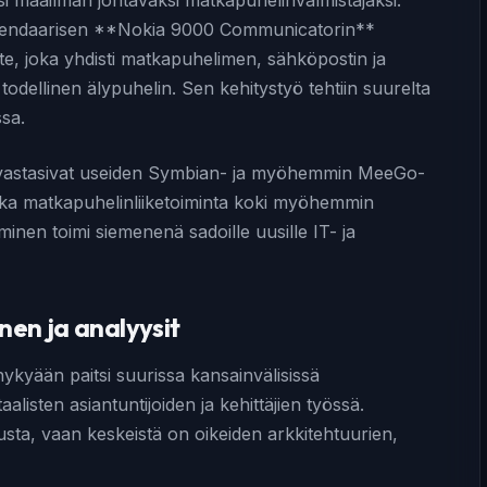
 maailman johtavaksi matkapuhelinvalmistajaksi.
 legendaarisen **Nokia 9000 Communicatorin**
ite, joka yhdisti matkapuhelimen, sähköpostin ja
odellinen älypuhelin. Sen kehitystyö tehtiin suurelta
sa.
 vastasivat useiden Symbian- ja myöhemmin MeeGo-
ikka matkapuhelinliiketoiminta koki myöhemmin
en toimi siemenenä sadoille uusille IT- ja
en ja analyysit
kyään paitsi suurissa kansainvälisissä
alisten asiantuntijoiden ja kehittäjien työssä.
usta, vaan keskeistä on oikeiden arkkitehtuurien,