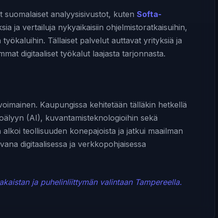
it suomalaiset analyysisivustot, kuten
Softa-
ksia ja vertailuja nykyaikaisiin ohjelmistoratkaisuihin,
n työkaluihin. Tällaiset palvelut auttavat yrityksiä ja
mmat digitaaliset työkalut laajasta tarjonnasta.
oimainen. Kaupungissa kehitetään tälläkin hetkellä
oälyyn (AI), kuvantamisteknologioihin sekä
a alkoi teollisuuden konepajoista ja jatkui maailman
vana digitaalisessa ja verkkopohjaisessa
istan ja puhelinliittymän valintaan Tampereella.