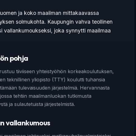
Suomen ja koko maailman mittakaavassa
ityksen solmukohta. Kaupungin vahva teollinen
ksi vallankumoukseksi, joka synnytti maailmaa
yön pohja
rustuu tiiviiseen yhteistyöhön korkeakoulutuksen,
n teknillinen yliopisto (TTY) koulutti tuhansia
ehittämään tulevaisuuden järjestelmiä. Hervannasta
ossa tehtiin maailmanluokan tutkimusta
tä ja sulautetuista järjestelmistä.
än vallankumous