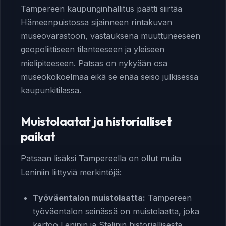
Tampereen kaupunginhallitus päätti siirtää
Hämeenpuistossa sijainneen rintakuvan
museovarastoon, vastauksena muuttuneeseen
geopoliittiseen tilanteeseen ja yleiseen
mielipiteeseen. Patsas on nykyään osa
museokokoelmaa eikä se enää seiso julkisessa
kaupunkitilassa.
Muistolaatat ja historialliset
paikat
Patsaan lisäksi Tampereella on ollut muita
Leniniin liittyviä merkintöjä:
Työväentalon muistolaatta:
Tampereen
työväentalon seinässä on muistolaatta, joka
kertoo Leninin ja Stalinin historiallisesta