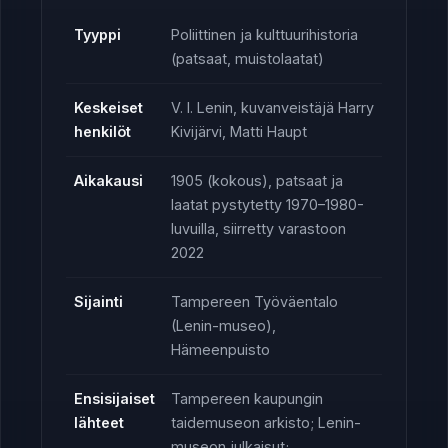
Tyyppi
Poliittinen ja kulttuurihistoria
(patsaat, muistolaatat)
Keskeiset
V. I. Lenin, kuvanveistäjä Harry
henkilöt
Kivijärvi, Matti Haupt
Aikakausi
1905 (kokous), patsaat ja
laatat pystytetty 1970–1980-
luvuilla, siirretty varastoon
2022
Sijainti
Tampereen Työväentalo
(Lenin-museo),
Hämeenpuisto
Ensisijaiset
Tampereen kaupungin
lähteet
taidemuseon arkisto; Lenin-
museon julkaisut;