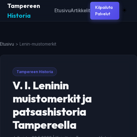
Tampereen
Kilpailuta
☀️
Etusivu
Artikkelit
Palvelut
Historia
Etusivu
>
Lenin-muistomerkit
Tampereen Historia
V. I. Leninin
muistomerkit ja
patsashistoria
Tampereella