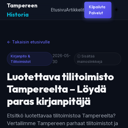
Tampereen
Kilpailuta
☀️
Etusivu
Artikkelit
Palvelut
Historia
← Takaisin etusivulle
2026-05-
Kirjanpito &
ⓘ Sisältää
Tilitoimistot
30
mainoslinkkejä
Luotettava tilitoimisto
Tampereelta – Löydä
paras kirjanpitäjä
Etsitkö luotettavaa tilitoimistoa Tampereelta?
Vertailimme Tampereen parhaat tilitoimistot ja