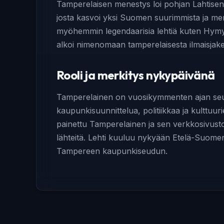
Tamperelaisen menestys loi pohjan Lahtise
josta kasvoi yksi Suomen suurimmista ja mene
myöhemmin legendaarisia lehtiä kuten Hymy,
alkoi nimenomaan tamperelaisesta ilmaisjake
Rooli ja merkitys nykypäivänä
Tamperelainen on vuosikymmenten ajan seura
kaupunkisuunnittelua, politiikkaa ja kulttuuri
painettu Tamperelainen ja sen verkkosivusto 
lähteitä. Lehti kuuluu nykyään Etelä-Suomen
Tampereen kaupunkiseudun.