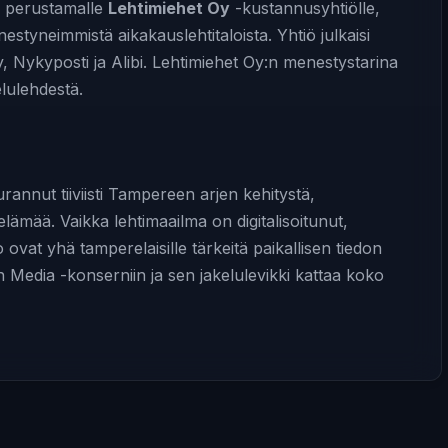
n perustamalle
Lehtimiehet Oy
-kustannusyhtiölle,
styneimmistä aikakauslehtitaloista. Yhtiö julkaisi
 Nykyposti ja Alibi. Lehtimiehet Oy:n menestystarina
lulehdestä.
nnut tiiviisti Tampereen arjen kehitystä,
elämää. Vaikka lehtimaailma on digitalisoitunut,
ovat yhä tamperelaisille tärkeitä paikallisen tiedon
 Media -konserniin ja sen jakelulevikki kattaa koko