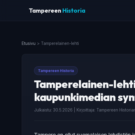
Tampereen
Historia
Etusivu
>
Tamperelainen-lehti
Tampereen Historia
Tamperelainen-lehti
kaupunkimedian syn
Julkaistu: 30.5.2026 | Kirjoittaja: Tampereen Histori
Tampere on ollut suomalaisen lehdistön 