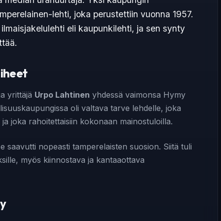
perelainen-lehti, joka perustettiin vuonna 1957.
maisjakelulehti eli kaupunkilehti, ja sen synty
ttää.
iheet
a yrittäjä
Urpo Lahtinen
yhdessä vaimonsa Hymy
lisuuskaupungissa oli valtava tarve lehdelle, joka
, ja joka rahoitettaisiin kokonaan mainostuloilla.
e saavutti nopeasti tamperelaisten suosion. Siitä tuli
tyksille, myös kiinnostava ja kantaaottava
Oy